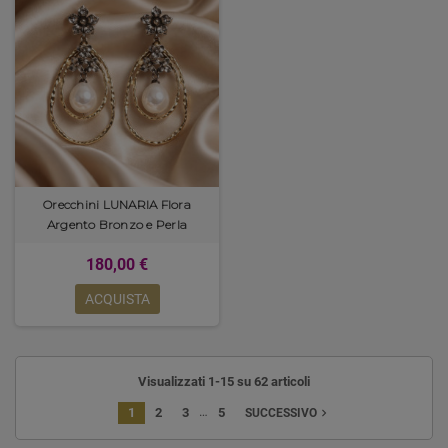
Orecchini LUNARIA Flora
Argento Bronzo e Perla
180,00 €
ACQUISTA
Visualizzati 1-15 su 62 articoli
…
1
2
3
5
navigate_next
SUCCESSIVO