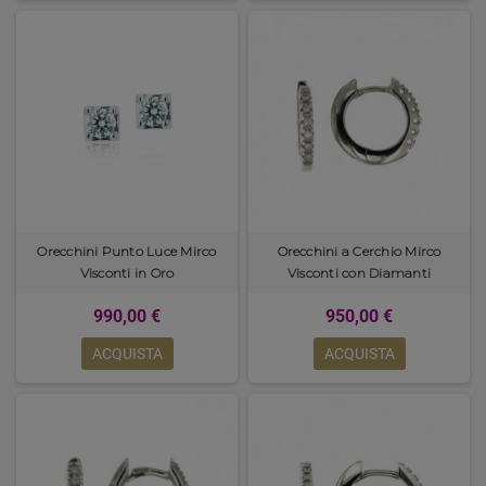
pregiati come l'oro bianco e i diamanti taglio brillante
. Il design moderno
ed elegante li rende perfetti per un look sofisticato e raffinato.
PDPaola
, invece, propone
orecchini dallo stile minimal chic
, realizzati in
argento 925 e impreziositi da pietre naturali come l’agata, il quarzo rosa,
zirconi bianchi e colorati. Le tonalità tenui e la forma essenziale li rendono
adatti a qualsiasi occasione, dall'ufficio alla serata elegante.
Infine,
Maman et Sophie
si distingue per la sua produzione artigianale di
orecchini in argento 925 placcato oro rosa o giallo e una linea minimal
chic in oro 18 kt
. I dettagli delicati e le forme sinuose richiamano la natura,
creando gioielli romantici e femminili.
Orecchini Punto Luce Mirco
Orecchini a Cerchio Mirco
In ogni caso, tutti i brand del catalogo orecchini donna di Lunaria offrono
Visconti in Oro
Visconti con Diamanti
prodotti di alta qualità, curati nei minimi dettagli per soddisfare anche le
clienti più esigenti. Grazie alla varietà di stili e materiali proposti, è
990,00 €
950,00 €
possibile trovare l'orecchino perfetto per ogni personalità e gusto.
ACQUISTA
ACQUISTA