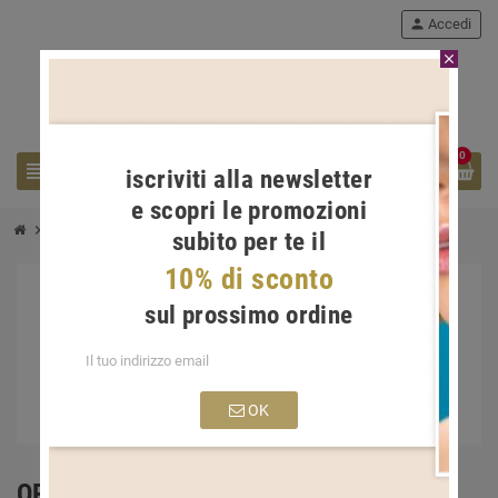
person
Accedi
close
0
view_headline
search
iscriviti alla newsletter
e scopri le promozioni
chevron_right
chevron_right
Gioielli Donna
Orecchini Donna
subito per te il
10% di sconto
sul prossimo ordine
OK
ORECCHINI DONNA