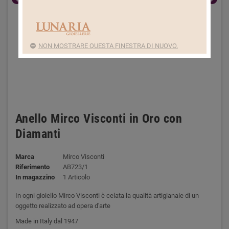
NON MOSTRARE QUESTA FINESTRA DI NUOVO.
Anello Mirco Visconti in Oro con
Diamanti
Marca
Mirco Visconti
Riferimento
AB723/1
In magazzino
1 Articolo
In ogni gioiello Mirco Visconti è celata la qualità artigianale di un
oggetto realizzato ad opera d'arte
Made in Italy dal 1947