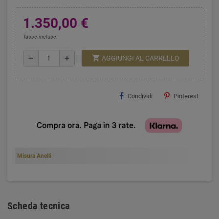
1.350,00 €
Tasse incluse
shopping_cart
remove
add
AGGIUNGI AL CARRELLO
Condividi
Pinterest
Misura Anelli
Scheda tecnica