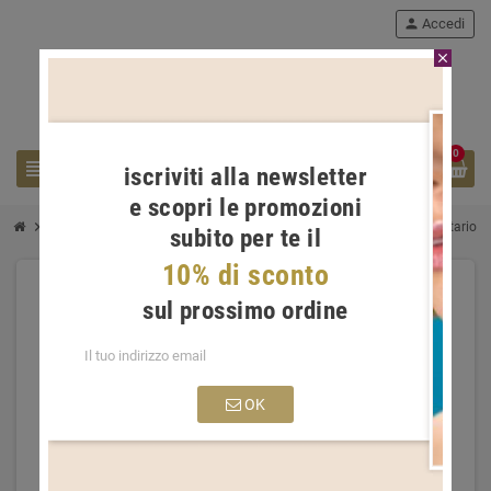
person
Accedi
close
0
view_headline
search
iscriviti alla newsletter
e scopri le promozioni
chevron_right
chevron_right
chevron_right
chevron_right
Gioielli Donna
Anelli Donna
Anelli con diamanti
Anello Solitario M
subito per te il
10% di sconto
sul prossimo ordine
OK