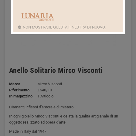
NON MOSTRARE QUESTA FINESTRA DI NUOVO.
Anello Solitario Mirco Visconti
Marca
Mirco Visconti
Riferimento
Z648/10
In magazzino
1 Articolo
Diamanti, riflessi d'amore e di mistero.
In ogni gioiello Mirco Visconti è celata la qualità artigianale di un
oggetto realizzato ad opera d'arte
Made in Italy dal 1947