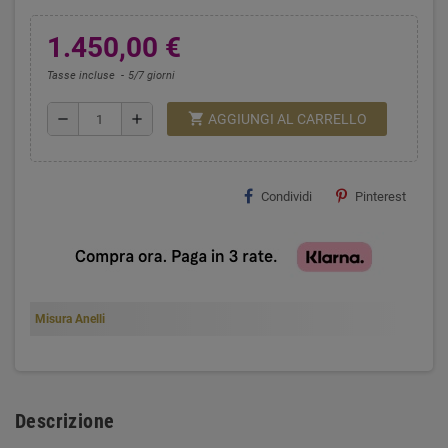
1.450,00 €
Tasse incluse
5/7 giorni
shopping_cart
remove
add
AGGIUNGI AL CARRELLO
Condividi
Pinterest
Misura Anelli
Descrizione