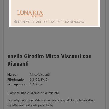
NON MOSTRARE QUESTA FINESTRA DI NUOVO.
Anello Girodito Mirco Visconti con
Diamanti
Marca
Mirco Visconti
Riferimento
DS125/EV30
In magazzino
1 Articolo
Diamanti, riflessi d'amore e di mistero.
In ogni gioiello Mirco Visconti è celata la qualità artigianale di un
oggetto realizzato ad opera d'arte