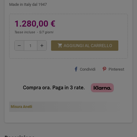
Made in Italy dal 1947
1.280,00 €
Tasse incluse
5/7 giorni
shopping_cart
remove
add
AGGIUNGI AL CARRELLO
Condividi
Pinterest
Misura Anelli