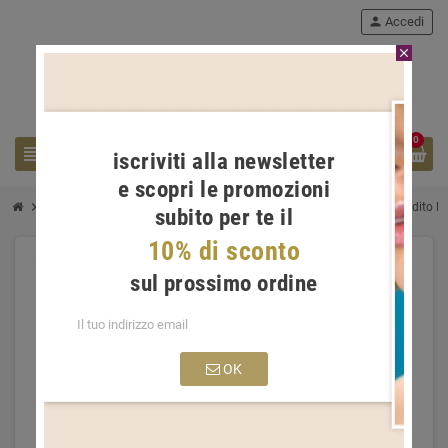
person
Accedi
close
0
view_headline
search
iscriviti alla newsletter
e scopri le promozioni
chevron_right
chevron_right
chevron_right
chevron_right
Gioielli Donna
Anelli Donna
Anelli con diamanti
Anello Girodito M
subito per te il
10% di sconto
sul prossimo ordine
OK