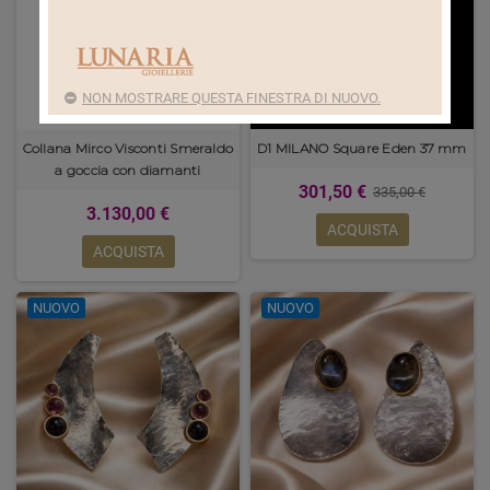
NON MOSTRARE QUESTA FINESTRA DI NUOVO.
Collana Mirco Visconti Smeraldo
D1 MILANO Square Eden 37 mm
a goccia con diamanti
301,50 €
335,00 €
3.130,00 €
ACQUISTA
ACQUISTA
NUOVO
NUOVO