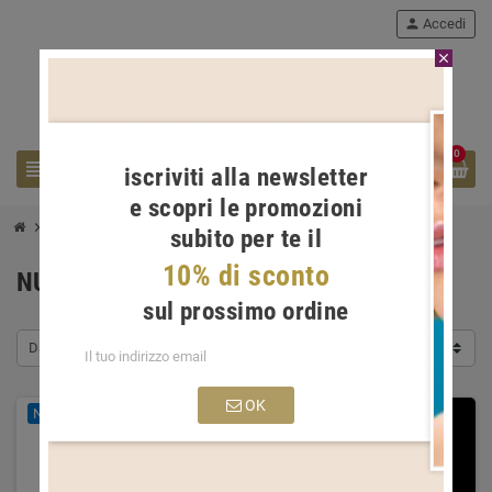
person
Accedi
close
0
view_headline
search
iscriviti alla newsletter
e scopri le promozioni
chevron_right
Nuovi prodotti
subito per te il
10% di sconto
NUOVI PRODOTTI
sul prossimo ordine
Data dell'aggiunta, dalla più recente alla meno recente
OK
NUOVO
-10%
NUOVO