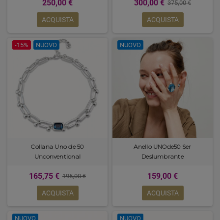
250,00 €
300,00 €
375,00 €
ACQUISTA
ACQUISTA
-15%
NUOVO
NUOVO
Collana Uno de 50
Anello UNOde50 Ser
Unconventional
Deslumbrante
165,75 €
159,00 €
195,00 €
ACQUISTA
ACQUISTA
NUOVO
NUOVO